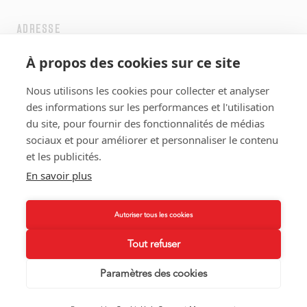
ADRESSE
3 rue Charles Tellier
À propos des cookies sur ce site
33130 Bègles
Nous utilisons les cookies pour collecter et analyser
HORAIRES
des informations sur les performances et l'utilisation
Tous les jours
du site, pour fournir des fonctionnalités de médias
Midi
12:00 - 14:00
sociaux et pour améliorer et personnaliser le contenu
Soir
19:00 - 22:00
et les publicités.
En savoir plus
POLITIQUE DE CONFIDENTIALITÉ
MENTIONS LÉGALES
Autoriser tous les cookies
Tout refuser
© 2026 LA TABLE D'ARÇINS. TOUS DROITS RÉSERVÉS.
SITE RÉALISÉ PAR JÉROME NGUYEN
Paramètres des cookies