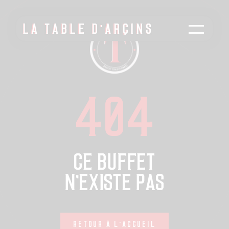
L
A
T
A
B
L
E
D
'
A
R
Ç
I
N
S
L
A
T
A
B
L
E
D
'
A
R
Ç
I
N
S
404
CE BUFFET
N'EXISTE PAS
RETOUR À L'ACCUEIL